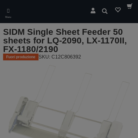
Skip
to
Cerca
main
Menu
content
SIDM Single Sheet Feeder 50
sheets for LQ-2090, LX-1170II,
FX-1180/2190
SKU: C12C806392
Fuori produzione