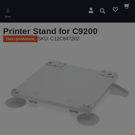
Skip
to
Cerca
main
Menu
content
Printer Stand for C9200
SKU: C12C847202
Fuori produzione