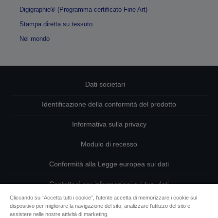
Digigraphie® (Programma certificato Fine Art)
Stampa diretta su tessuto
Nel mondo
Dati societari
Identificazione della conformità del prodotto
Informativa sulla privacy
Modulo di recesso
Conformità alla Legge europea sui dati
Contattaci per informazioni sui tuoi dati
Cliccando su “Accetta tutti i cookie”, l'utente accetta di memorizzare i cookie sul
Informazioni sui cookie
dispositivo per migliorare la navigazione del sito, analizzare l'utilizzo del sito e
assistere nelle nostre attività di marketing.