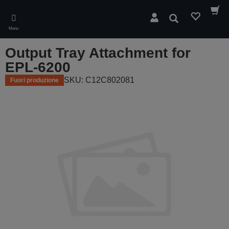
Skip
to
Cerca
main
Menu
content
Output Tray Attachment for
EPL-6200
SKU: C12C802081
Fuori produzione