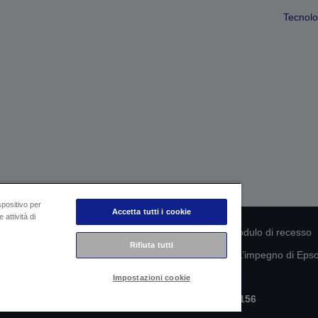
Tecnolog
spositivo per
Accetta tutti i cookie
 attività di
rmità del prodotto
Informativa sulla privacy
Modulo di recesso
Rifiuta tutti
mazioni sui tuoi dati
Informazioni sui cookie
L’impegno di Epson
Impostazioni cookie
Copyright © 2026 Seiko Epson
Epson Italia S.p.A. | P.IVA IT07511580156