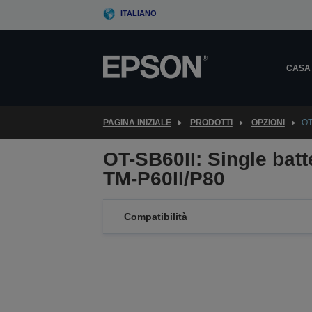
Skip
ITALIANO
to
main
content
CASA
PAGINA INIZIALE
PRODOTTI
OPZIONI
OT
OT-SB60II: Single batt
TM-P60II/P80
Compatibilità