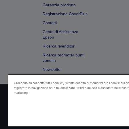
Garanzia prodotto
Registrazione CoverPlus
Contatti
Centri di Assistenza
Epson
Ricerca rivenditori
Ricerca promoter punti
vendita
Newsletter
Cliccando su “Accetta tutti i cookie”, l'utente accetta di memorizzare i cookie sul di
migliorare la navigazione del sito, analizzare l'utilizzo del sito e assistere nelle nostre
marketing.
Dati societari
Identificazione della confo
Contattaci per infor