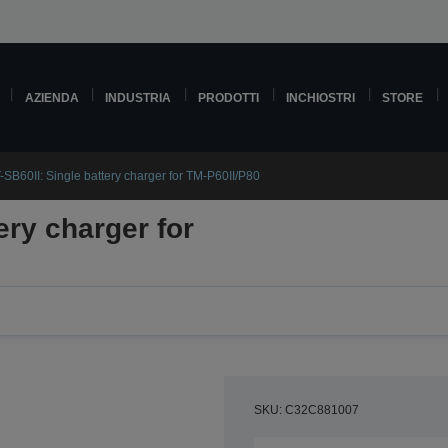
AZIENDA
INDUSTRIA
PRODOTTI
INCHIOSTRI
STORE
-SB60II: Single battery charger for TM-P60II/P80
ery charger for
SKU: C32C881007