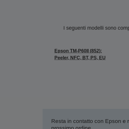
I seguenti modelli sono compa
Epson TM-P60II (852):
Peeler, NFC, BT, PS, EU
Resta in contatto con Epson e 
prossimo ordine.