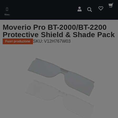
Skip
to
Cerca
main
Menu
content
Moverio Pro BT-2000/BT-2200
Protective Shield & Shade Pack
SKU: V12H767W03
Fuori produzione