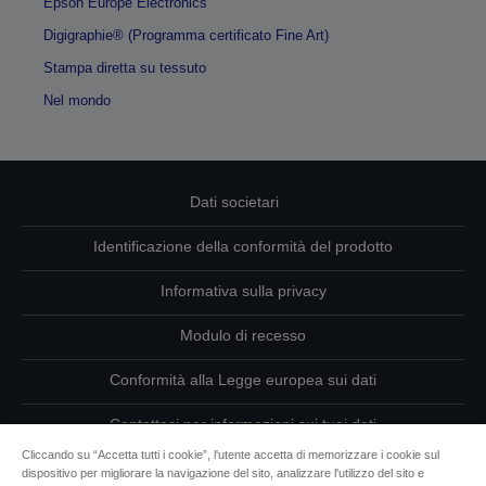
Epson Europe Electronics
Digigraphie® (Programma certificato Fine Art)
Stampa diretta su tessuto
Nel mondo
Dati societari
Identificazione della conformità del prodotto
Informativa sulla privacy
Modulo di recesso
Conformità alla Legge europea sui dati
Contattaci per informazioni sui tuoi dati
Cliccando su “Accetta tutti i cookie”, l'utente accetta di memorizzare i cookie sul
Informazioni sui cookie
dispositivo per migliorare la navigazione del sito, analizzare l'utilizzo del sito e