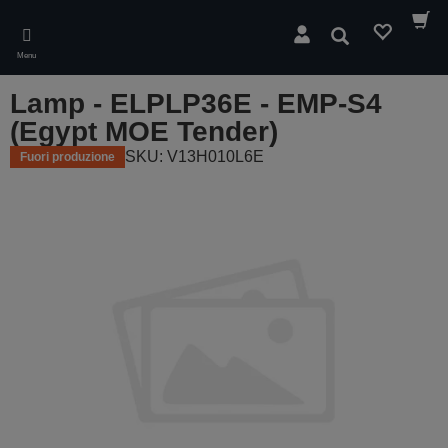
Skip
to
Cerca
main
Menu
content
Lamp - ELPLP36E - EMP-S4
(Egypt MOE Tender)
SKU: V13H010L6E
Fuori produzione