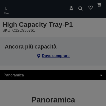
Skip
to
Cerca
main
Menu
content
High Capacity Tray-P1
SKU: C12C936761
Ancora più capacità
Dove comprare
Panoramica
Panoramica