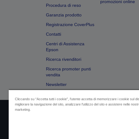
promozioni online
Procedura di reso
Garanzia prodotto
Registrazione CoverPlus
Contatti
Centri di Assistenza
Epson
Ricerca rivenditori
Ricerca promoter punti
vendita
Newsletter
Cliccando su “Accetta tutti i cookie”, l'utente accetta di memorizzare i cookie sul di
migliorare la navigazione del sito, analizzare l'utilizzo del sito e assistere nelle nostre
marketing.
Dati societari
Identificazione della confo
Contattaci per infor