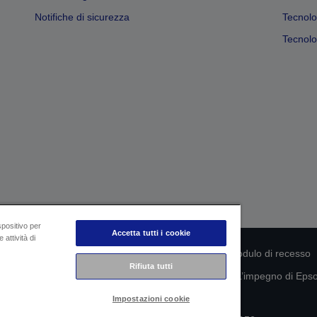
Notifiche di sicurezza
Tecnolo
Tecnolog
spositivo per
Accetta tutti i cookie
 attività di
rmità del prodotto
Informativa sulla privacy
Modulo di recesso
Rifiuta tutti
mazioni sui tuoi dati
Informazioni sui cookie
L’impegno di Epson
Impostazioni cookie
Copyright © 2026 Seiko Epson