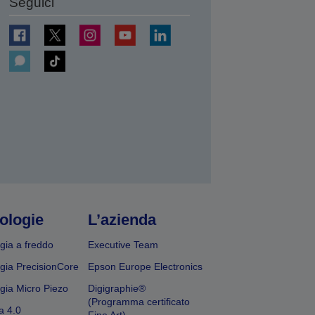
Seguici
ologie
L’azienda
gia a freddo
Executive Team
gia PrecisionCore
Epson Europe Electronics
gia Micro Piezo
Digigraphie®
(Programma certificato
a 4.0
Fine Art)