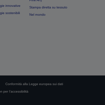
gie innovative
Stampa diretta su tessuto
ie sostenibili
Nel mondo
Conformità alla Legge europea sui dati
 per l’accessibilità