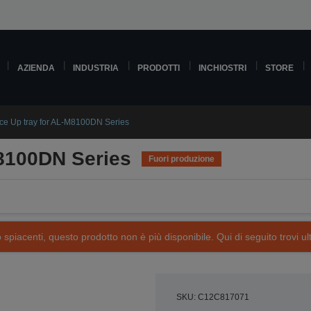
AZIENDA
INDUSTRIA
PRODOTTI
INCHIOSTRI
STORE
ce Up tray for AL-M8100DN Series
M8100DN Series
Fuori produzione
piacenti, questo prodotto non è più disponibile. Qui di seguito trovi ult
SKU: C12C817071