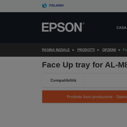
Skip
ITALIANO
to
main
content
CASA
PAGINA INIZIALE
PRODOTTI
OPZIONI
Fa
Face Up tray for AL-
Compatibilità
Prodotto fuori produzione - Siamo s