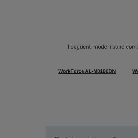
I seguenti modelli sono compa
WorkForce AL-M8100DN
W