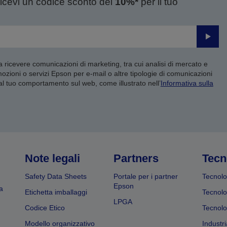
ricevi un codice sconto del
10%*
per il tuo
Invia
 a ricevere comunicazioni di marketing, tra cui analisi di mercato e
mozioni o servizi Epson per e-mail o altre tipologie di comunicazioni
 al tuo comportamento sul web, come illustrato nell’
Informativa sulla
Note legali
Partners
Tecn
Safety Data Sheets
Portale per i partner
Tecnolo
Epson
a
Etichetta imballaggi
Tecnolo
LPGA
Codice Etico
Tecnolo
Modello organizzativo
Industri