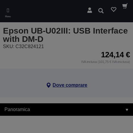
Skip
to
Cerca
main
Menu
content
Epson UB-U02III: USB Interface
with DM-D
SKU: C32C824121
124,14 €
IVA inclusa (101,75 € IVA esclusa)
Dove comprare
Panoramica