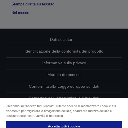
Stampa diretta su tessuto
Nel mondo
Dati societari
Identificazione della conformità del prodotto
Informativa sulla privacy
Modulo di recesso
Conformità alla Legge europea sui dati
Contattaci per informazioni sui tuoi dati
Cliccando su “Accetta tutti i cookie”, l'utente accetta di memorizzare i cookie sul
Informazioni sui cookie
dispositivo per migliorare la navigazione del sito, analizzare l'utilizzo del sito e
assistere nelle nostre attività di marketing.
L’impegno di Epson per l’accessibilità
Accetta tutti i cookie