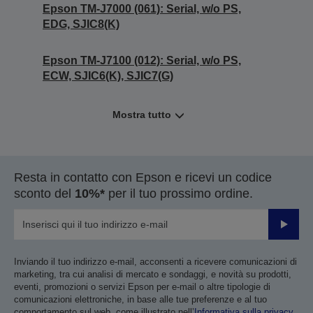
Epson TM-J7000 (061): Serial, w/o PS,
EDG, SJIC8(K)
Epson TM-J7100 (012): Serial, w/o PS,
ECW, SJIC6(K), SJIC7(G)
Mostra tutto
Resta in contatto con Epson e ricevi un codice
sconto del
10%*
per il tuo prossimo ordine.
Invia
Inviando il tuo indirizzo e-mail, acconsenti a ricevere comunicazioni di
marketing, tra cui analisi di mercato e sondaggi, e novità su prodotti,
eventi, promozioni o servizi Epson per e-mail o altre tipologie di
comunicazioni elettroniche, in base alle tue preferenze e al tuo
comportamento sul web, come illustrato nell’
Informativa sulla privacy