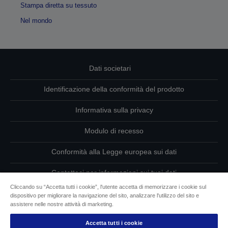
Stampa diretta su tessuto
Nel mondo
Dati societari
Identificazione della conformità del prodotto
Informativa sulla privacy
Modulo di recesso
Conformità alla Legge europea sui dati
Contattaci per informazioni sui tuoi dati
Cliccando su “Accetta tutti i cookie”, l'utente accetta di memorizzare i cookie sul
Informazioni sui cookie
dispositivo per migliorare la navigazione del sito, analizzare l'utilizzo del sito e
assistere nelle nostre attività di marketing.
L’impegno di Epson per l’accessibilità
Accetta tutti i cookie