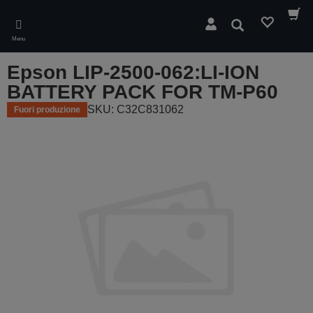
Skip
to
Cerca
main
Menu
content
Epson LIP-2500-062:LI-ION
BATTERY PACK FOR TM-P60
SKU: C32C831062
Fuori produzione