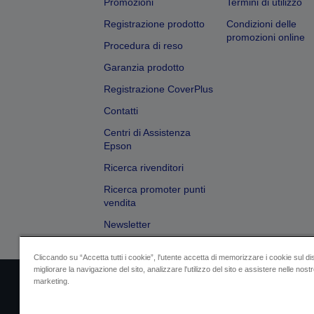
Promozioni
Termini di utilizzo
Registrazione prodotto
Condizioni delle
promozioni online
Procedura di reso
Garanzia prodotto
Registrazione CoverPlus
Contatti
Centri di Assistenza
Epson
Ricerca rivenditori
Ricerca promoter punti
vendita
Newsletter
Cliccando su “Accetta tutti i cookie”, l'utente accetta di memorizzare i cookie sul di
migliorare la navigazione del sito, analizzare l'utilizzo del sito e assistere nelle nostre
marketing.
Dati societari
Identificazione della confo
Contattaci per infor