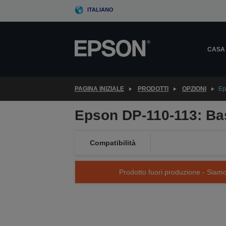
Skip
ITALIANO
to
main
content
CASA
PAGINA INIZIALE
PRODOTTI
OPZIONI
Ep
Epson DP-110-113: Bas
Compatibilità
Prodotto fuori produzione - Siamo s