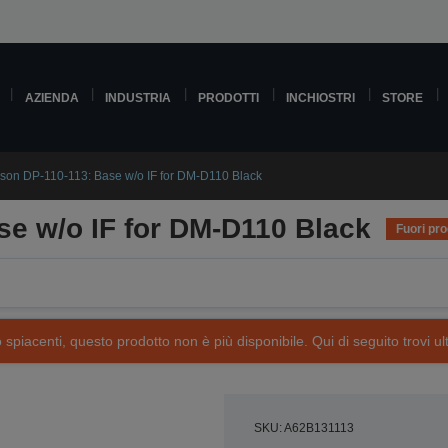
AZIENDA
INDUSTRIA
PRODOTTI
INCHIOSTRI
STORE
son DP-110-113: Base w/o IF for DM-D110 Black
e w/o IF for DM-D110 Black
Fuori pr
piacenti, questo prodotto non è più disponibile. Qui di seguito trovi ult
SKU: A62B131113