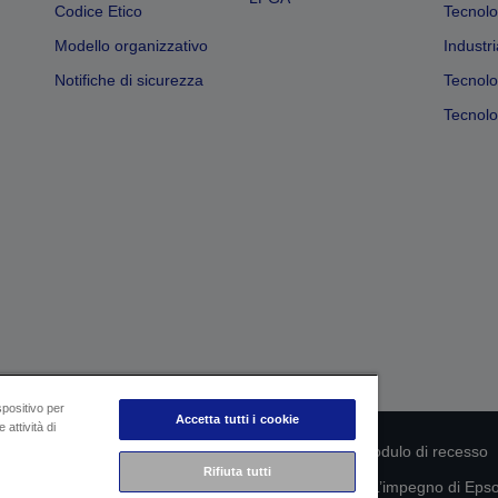
Codice Etico
Tecnolo
Modello organizzativo
Industri
Notifiche di sicurezza
Tecnolo
Tecnolog
spositivo per
Accetta tutti i cookie
 attività di
rmità del prodotto
Informativa sulla privacy
Modulo di recesso
Rifiuta tutti
mazioni sui tuoi dati
Informazioni sui cookie
L’impegno di Epson