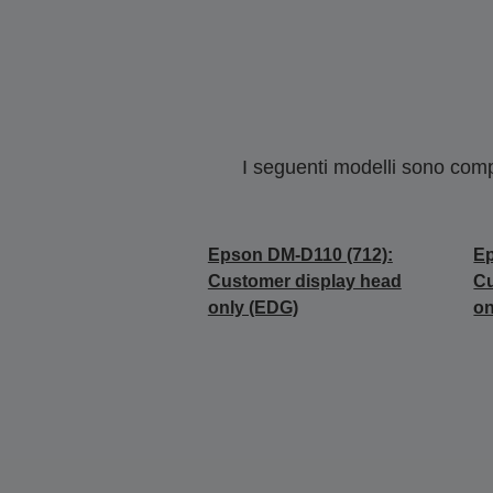
I seguenti modelli sono compa
Epson DM-D110 (712):
Ep
Customer display head
Cu
only (EDG)
on