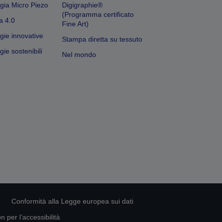
gia Micro Piezo
Digigraphie®
(Programma certificato
a 4.0
Fine Art)
gie innovative
Stampa diretta su tessuto
ie sostenibili
Nel mondo
Conformità alla Legge europea sui dati
 per l’accessibilità