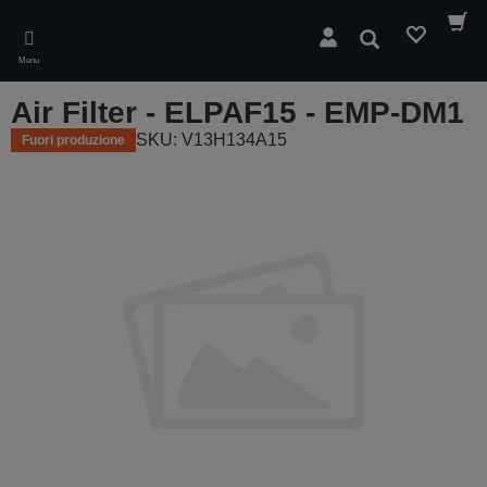
Skip
to
Cerca
main
Menu
content
Air Filter - ELPAF15 - EMP-DM1
SKU: V13H134A15
Fuori produzione