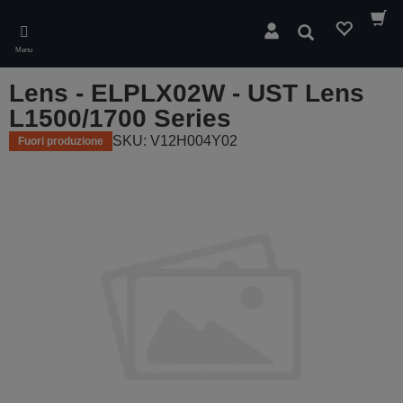
Skip
to
Cerca
main
Menu
content
Lens - ELPLX02W - UST Lens
L1500/1700 Series
SKU: V12H004Y02
Fuori produzione