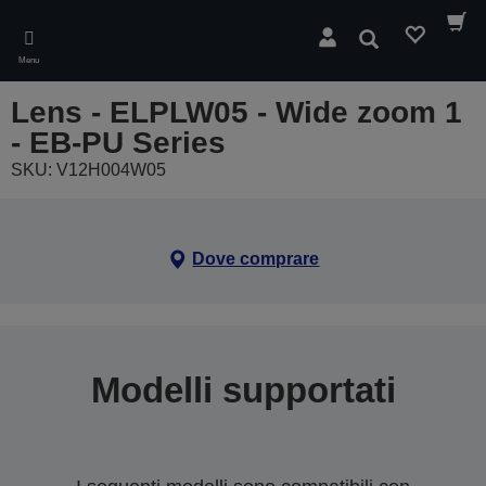
Skip
to
Cerca
main
Menu
content
Lens - ELPLW05 - Wide zoom 1
- EB-PU Series
SKU: V12H004W05
Dove comprare
Modelli supportati