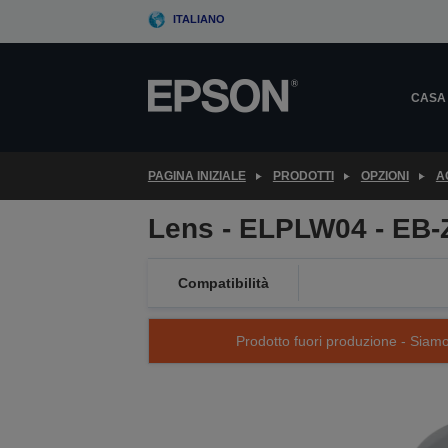
Skip
ITALIANO
to
main
content
CASA
PAGINA INIZIALE
PRODOTTI
OPZIONI
A
Lens - ELPLW04 - EB-
Compatibilità
Prodotto fuori produzione - Siamo s