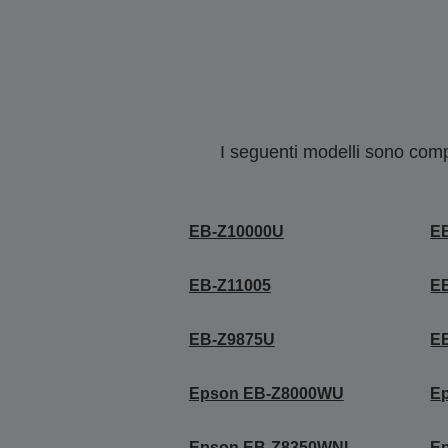
I seguenti modelli sono compa
EB-Z10000U
E
EB-Z11005
E
EB-Z9875U
E
Epson EB-Z8000WU
E
Epson EB-Z8350WNL
E