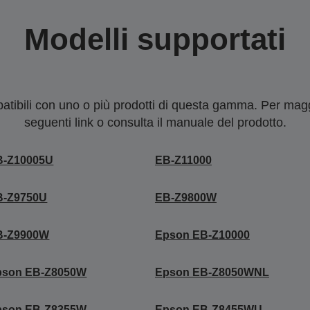
Modelli supportati
tibili con uno o più prodotti di questa gamma. Per maggi
seguenti link o consulta il manuale del prodotto.
B-Z10005U
EB-Z11000
B-Z9750U
EB-Z9800W
B-Z9900W
Epson EB-Z10000
pson EB-Z8050W
Epson EB-Z8050WNL
pson EB-Z8355W
Epson EB-Z8455WU