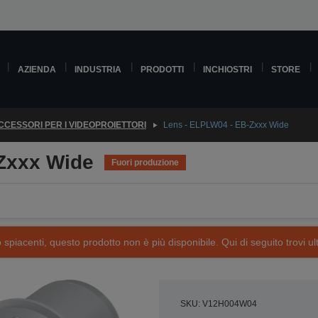
AZIENDA
INDUSTRIA
PRODOTTI
INCHIOSTRI
STORE
CCESSORI PER I VIDEOPROIETTORI
Lens - ELPLW04 - EB-Zxxx Wide
Zxxx Wide
Fuori produzione
piacenti, questo prodotto non è più disponibile. Qui di seguito trovi ult
SKU: V12H004W04