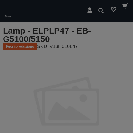
Skip
to
Cerca
main
Menu
content
Lamp - ELPLP47 - EB-
G5100/5150
SKU: V13H010L47
Fuori produzione