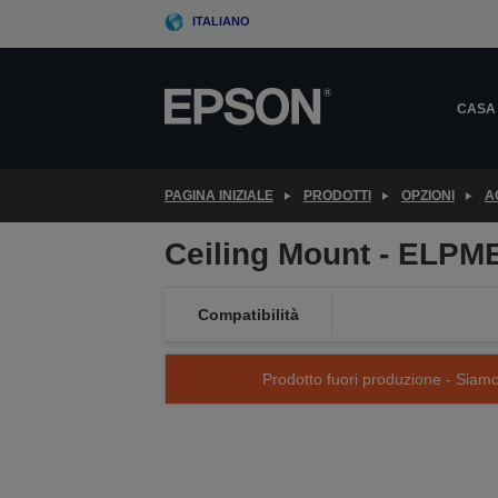
Skip
ITALIANO
to
main
content
CASA
PAGINA INIZIALE
PRODOTTI
OPZIONI
A
Ceiling Mount - ELPM
Compatibilità
Prodotto fuori produzione - Siamo s