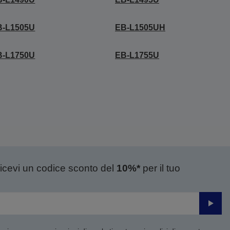
B-L1505U
EB-L1505UH
B-L1750U
EB-L1755U
ricevi un codice sconto del
10%*
per il tuo
Invia