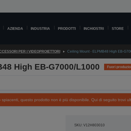
AZIENDA
INDUSTRIA
PRODOTTI
INCHIOSTRI
STORE
CCESSORI PER I VIDEOPROIETTORI
Ceiling Mount - ELPMB48 High EB-G70
B48 High EB-G7000/L1000
Fuori produzi
piacenti, questo prodotto non è più disponibile. Qui di seguito trovi ult
SKU: V12H803010