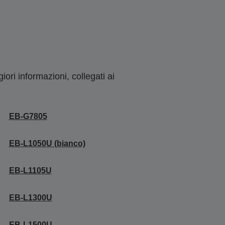
ori informazioni, collegati ai
EB-G7805
EB-L1050U (bianco)
EB-L1105U
EB-L1300U
EB-L1500U