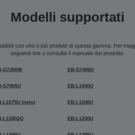
Modelli supportati
tibili con uno o più prodotti di questa gamma. Per maggi
seguenti link o consulta il manuale del prodotto.
B-G7200W
EB-G7400U
B-G7905U
EB-L1000U
-L1075U (nero)
EB-L1100U
B-L12002Q
EB-L1200U
B-L1490U
EB-L1495U