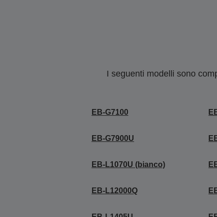
I seguenti modelli sono compa
EB-G7100
E
EB-G7900U
E
EB-L1070U (bianco)
EB
EB-L12000Q
E
EB-L1405U
E