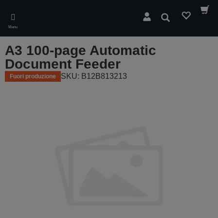
Skip
to
Cerca
main
Menu
content
A3 100-page Automatic
Document Feeder
SKU: B12B813213
Fuori produzione