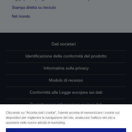
Stampa diretta su tessuto
Nel mondo
Dati societari
Identificazione della conformità del prodotto
Informativa sulla privacy
Modulo di recesso
Conformità alla Legge europea sui dati
Contattaci per informazioni sui tuoi dati
Cliccando su “Accetta tutti i cookie”, l'utente accetta di memorizzare i cookie sul
Informazioni sui cookie
dispositivo per migliorare la navigazione del sito, analizzare l'utilizzo del sito e
assistere nelle nostre attività di marketing.
L’impegno di Epson per l’accessibilità