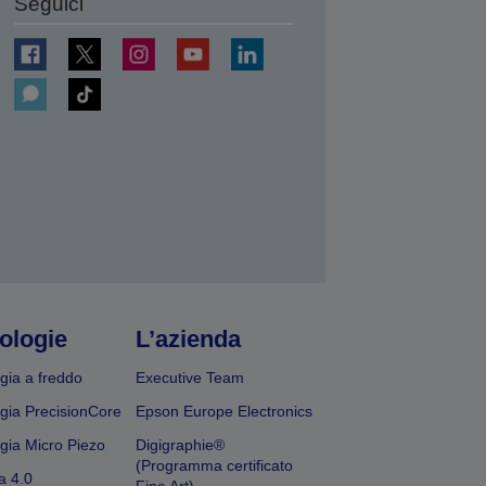
Seguici
ologie
L’azienda
gia a freddo
Executive Team
gia PrecisionCore
Epson Europe Electronics
gia Micro Piezo
Digigraphie®
(Programma certificato
a 4.0
Fine Art)