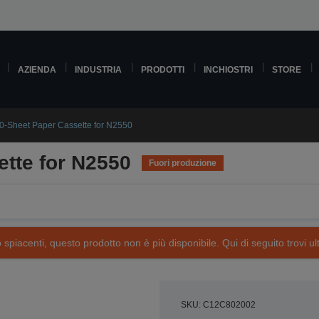
AZIENDA
INDUSTRIA
PRODOTTI
INCHIOSTRI
STORE
0-Sheet Paper Cassette for N2550
tte for N2550
Fuori produzione
piacenti, questo prodotto non è più disponibile. Qui di seguito trovi ult
SKU: C12C802002