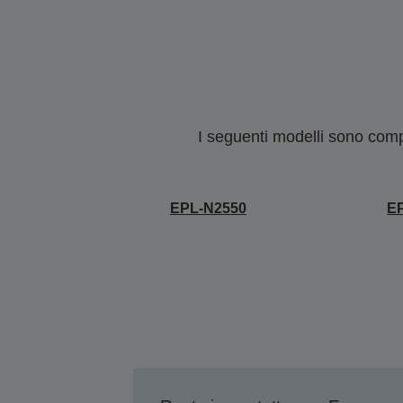
I seguenti modelli sono compa
EPL-N2550
E