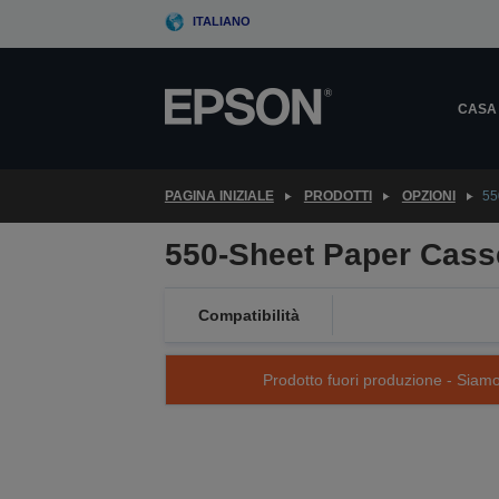
Skip
ITALIANO
to
main
content
CASA
PAGINA INIZIALE
PRODOTTI
OPZIONI
55
550-Sheet Paper Casse
Compatibilità
Prodotto fuori produzione - Siamo s