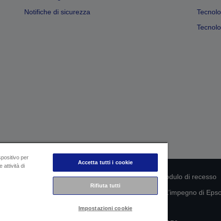
Notifiche di sicurezza
Tecnolo
Tecnolog
spositivo per
Accetta tutti i cookie
 attività di
rmità del prodotto
Informativa sulla privacy
Modulo di recesso
Rifiuta tutti
mazioni sui tuoi dati
Informazioni sui cookie
L’impegno di Epson
Impostazioni cookie
Copyright © 2026 Seiko Epson