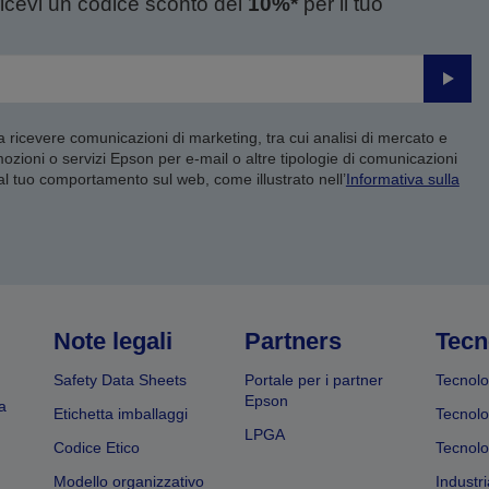
ricevi un codice sconto del
10%*
per il tuo
Invia
 a ricevere comunicazioni di marketing, tra cui analisi di mercato e
mozioni o servizi Epson per e-mail o altre tipologie di comunicazioni
 al tuo comportamento sul web, come illustrato nell’
Informativa sulla
Note legali
Partners
Tecn
Safety Data Sheets
Portale per i partner
Tecnolo
Epson
a
Etichetta imballaggi
Tecnolo
LPGA
Codice Etico
Tecnolo
Modello organizzativo
Industri