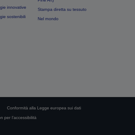
gie innovative
Stampa diretta su tessuto
ie sostenibili
Nel mondo
Conformità alla Legge europea sui dati
 per l’accessibilità