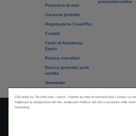
promozioni online
Procedura di reso
Garanzia prodotto
Registrazione CoverPlus
Contatti
Centri di Assistenza
Epson
Ricerca rivenditori
Ricerca promoter punti
vendita
Newsletter
Cliccando su “Accetta tutti i cookie”, l'utente accetta di memorizzare i cookie sul di
migliorare la navigazione del sito, analizzare l'utilizzo del sito e assistere nelle nostre
marketing.
Dati societari
Identificazione della confo
Contattaci per infor