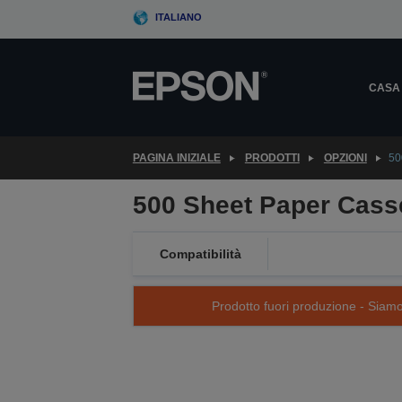
Skip
ITALIANO
to
main
content
CASA
PAGINA INIZIALE
PRODOTTI
OPZIONI
50
500 Sheet Paper Cass
Compatibilità
Prodotto fuori produzione - Siamo s