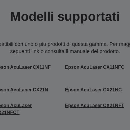
Modelli supportati
tibili con uno o più prodotti di questa gamma. Per maggi
seguenti link o consulta il manuale del prodotto.
pson AcuLaser CX11NF
Epson AcuLaser CX11NFC
pson AcuLaser CX21N
Epson AcuLaser CX21NC
pson AcuLaser
Epson AcuLaser CX21NFT
X21NFCT