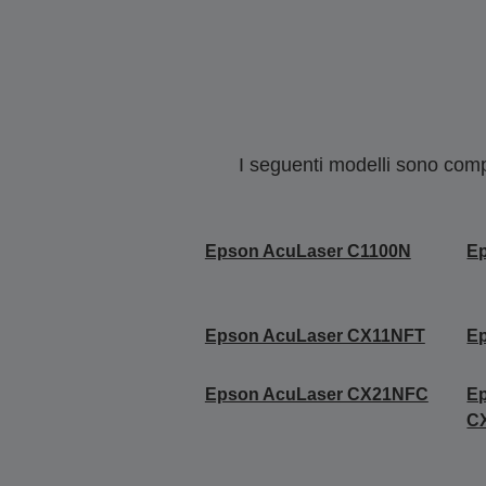
I seguenti modelli sono compa
Epson AcuLaser C1100N
E
Epson AcuLaser CX11NFT
E
Epson AcuLaser CX21NFC
E
C