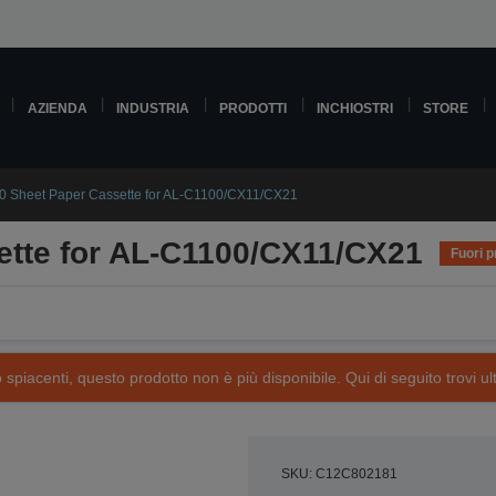
AZIENDA
INDUSTRIA
PRODOTTI
INCHIOSTRI
STORE
0 Sheet Paper Cassette for AL-C1100/CX11/CX21
ette for AL-C1100/CX11/CX21
Fuori 
piacenti, questo prodotto non è più disponibile. Qui di seguito trovi ult
SKU: C12C802181