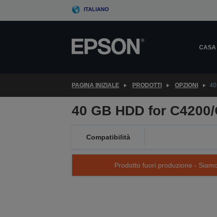
Skip
ITALIANO
to
main
content
CASA
PAGINA INIZIALE
PRODOTTI
OPZIONI
40
40 GB HDD for C4200
Compatibilità
Prodotto fuori produzione - Siamo s