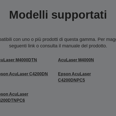
Modelli supportati
tibili con uno o più prodotti di questa gamma. Per maggi
seguenti link o consulta il manuale del prodotto.
cuLaser M4000DTN
AcuLaser M4000N
pson AcuLaser C4200DN
Epson AcuLaser
C4200DNPC5
pson AcuLaser
4200DTNPC6