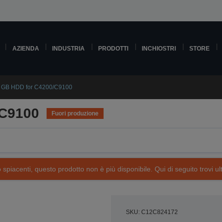
AZIENDA
INDUSTRIA
PRODOTTI
INCHIOSTRI
STORE
 GB HDD for C4200/C9100
/C9100
Fuori produzione
piacenti, questo prodotto non è più disponibile. Qui di seguito trovi ult
SKU: C12C824172