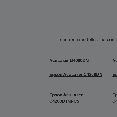
I seguenti modelli sono compa
AcuLaser M4000DN
A
Epson AcuLaser C4200DN
E
Epson AcuLaser
E
C4200DTNPC5
C