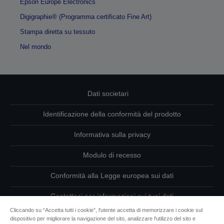
Epson Europe Electronics
Digigraphie® (Programma certificato Fine Art)
Stampa diretta su tessuto
Nel mondo
Dati societari
Identificazione della conformità del prodotto
Informativa sulla privacy
Modulo di recesso
Conformità alla Legge europea sui dati
Contattaci per informazioni sui tuoi dati
Cliccando su “Accetta tutti i cookie”, l'utente accetta di memorizzare i cookie sul
Informazioni sui cookie
dispositivo per migliorare la navigazione del sito, analizzare l'utilizzo del sito e