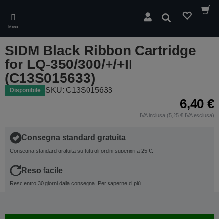
Skip
to
Cerca
main
Menu
content
SIDM Black Ribbon Cartridge
for LQ-350/300/+/+II
(C13S015633)
SKU: C13S015633
Disponibile
6,40 €
IVA inclusa (5,25 € IVA esclusa)
Consegna standard gratuita
Consegna standard gratuita su tutti gli ordini superiori a 25 €.
Reso facile
Reso entro 30 giorni dalla consegna.
Per saperne di più