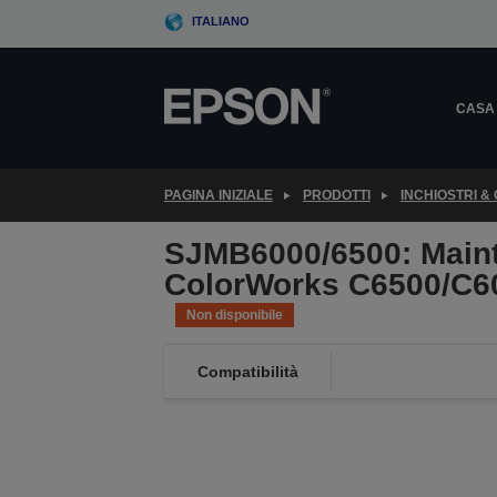
Skip
ITALIANO
to
main
content
CASA
PAGINA INIZIALE
PRODOTTI
INCHIOSTRI &
SJMB6000/6500: Maint
ColorWorks C6500/C6
Non disponibile
Compatibilità