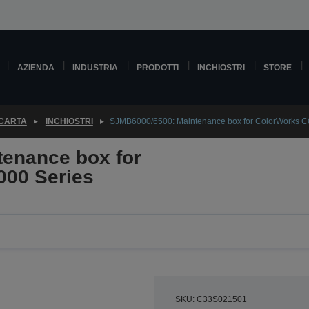
AZIENDA
INDUSTRIA
PRODOTTI
INCHIOSTRI
STORE
 CARTA
INCHIOSTRI
SJMB6000/6500: Maintenance box for ColorWorks C
enance box for
000 Series
SKU: C33S021501