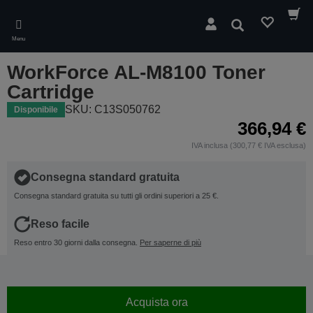
Skip
to
Cerca
main
Menu
content
WorkForce AL-M8100 Toner
Cartridge
SKU: C13S050762
Disponibile
366,94 €
IVA inclusa (300,77 € IVA esclusa)
Consegna standard gratuita
Consegna standard gratuita su tutti gli ordini superiori a 25 €.
Reso facile
Reso entro 30 giorni dalla consegna.
Per saperne di più
Acquista ora