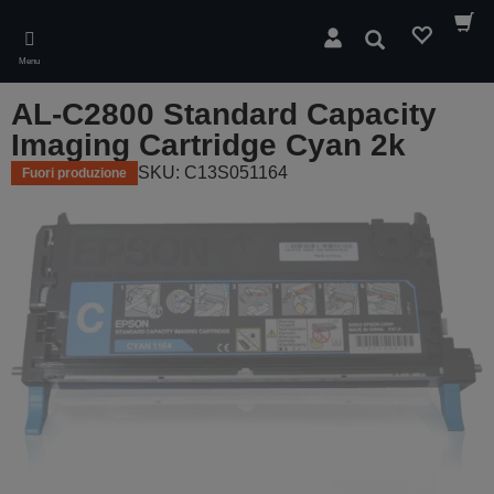
Skip
to
Cerca
main
Menu
content
AL-C2800 Standard Capacity
Imaging Cartridge Cyan 2k
SKU: C13S051164
Fuori produzione