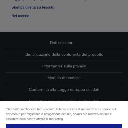
Stampa diretta su tessuto
Nel mondo
Dati societari
Identificazione della conformità del prodotto
Informativa sulla privacy
Modulo di recesso
Conformità alla Legge europea sui dati
Contattaci per informazioni sui tuoi dati
Cliccando su “Accetta tutti i cookie”, l'utente accetta di memorizzare i cookie sul
Informazioni sui cookie
dispositivo per migliorare la navigazione del sito, analizzare l'utilizzo del sito e
assistere nelle nostre attività di marketing.
L’impegno di Epson per l’accessibilità