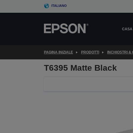
Skip
ITALIANO
to
main
content
CASA
PAGINA INIZIALE
PRODOTTI
INCHIOSTRI &
T6395 Matte Black