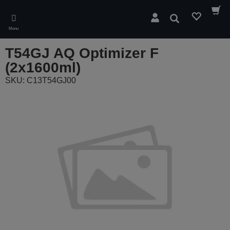
Skip
to
Cerca
main
Menu
content
T54GJ AQ Optimizer F
(2x1600ml)
SKU: C13T54GJ00