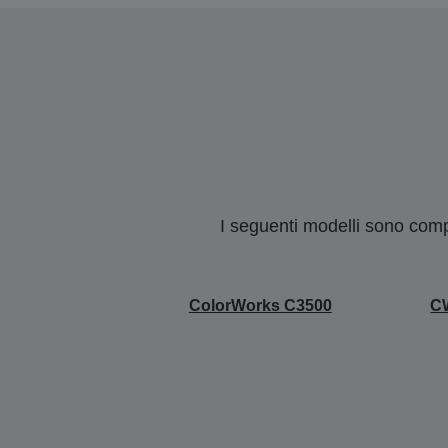
I seguenti modelli sono compa
ColorWorks C3500
CW