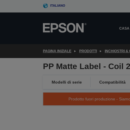
Skip
ITALIANO
to
main
content
CASA
PAGINA INIZIALE
PRODOTTI
INCHIOSTRI &
PP Matte Label - Coil
Modelli di serie
Compatibilità
Prodotto fuori produzione - Siamo s