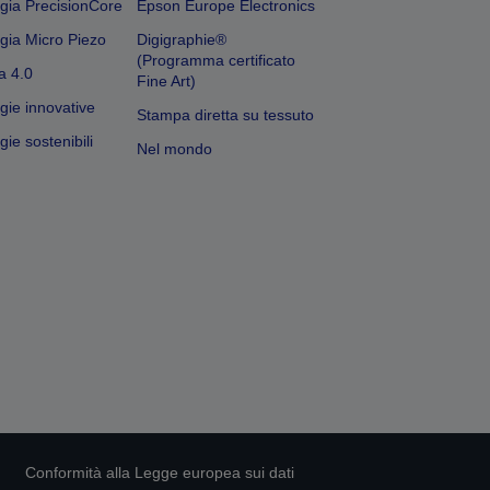
gia PrecisionCore
Epson Europe Electronics
gia Micro Piezo
Digigraphie®
(Programma certificato
a 4.0
Fine Art)
gie innovative
Stampa diretta su tessuto
ie sostenibili
Nel mondo
Conformità alla Legge europea sui dati