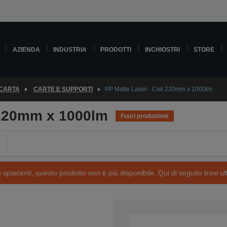
AZIENDA
INDUSTRIA
PRODOTTI
INCHIOSTRI
STORE
 CARTA
CARTE E SUPPORTI
PP Matte Label - Coil 220mm x 1000lm
 220mm x 1000lm
Fuori produzione
piacenti, questo prodotto non è più disponibile. Qui di seguito trovi ult
SKU: C33S045745