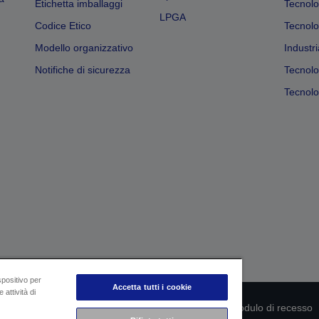
Etichetta imballaggi
Tecnolo
LPGA
Codice Etico
Tecnolo
Modello organizzativo
Industri
Notifiche di sicurezza
Tecnolo
Tecnolog
spositivo per
Accetta tutti i cookie
 attività di
rmità del prodotto
Informativa sulla privacy
Modulo di recesso