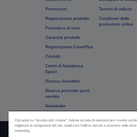
Promozioni
Termini di utilizzo
Registrazione prodotto
Condizioni delle
promozioni online
Procedura di reso
Garanzia prodotto
Registrazione CoverPlus
Contatti
Centri di Assistenza
Epson
Ricerca rivenditori
Ricerca promoter punti
vendita
Newsletter
Cliccando su “Accetta tutti i cookie”, l'utente accetta di memorizzare i cookie sul di
migliorare la navigazione del sito, analizzare l'utilizzo del sito e assistere nelle nostre
marketing.
Dati societari
Identificazione della confo