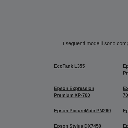
I seguenti modelli sono compa
EcoTank L355
E
P
Epson Expression
Ex
Premium XP-700
7
Epson PictureMate PM260
Ep
Epson Stylus DX7450
Ep