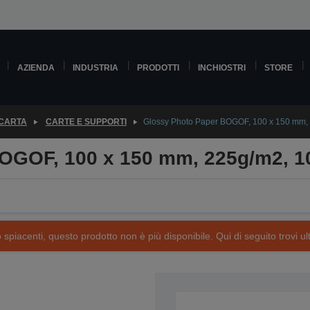
AZIENDA
INDUSTRIA
PRODOTTI
INCHIOSTRI
STORE
 CARTA
CARTE E SUPPORTI
Glossy Photo Paper BOGOF, 100 x 150 mm,
OGOF, 100 x 150 mm, 225g/m2, 1
piacenti, questo prodotto non è più disponibile. Qui di seguito trovi ult
SKU: C13S042085