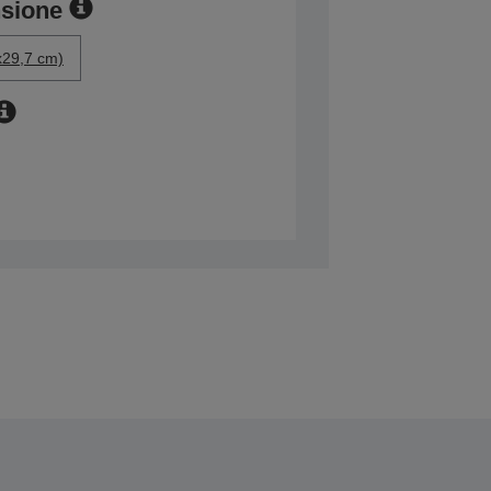
nsione
x29,7 cm)