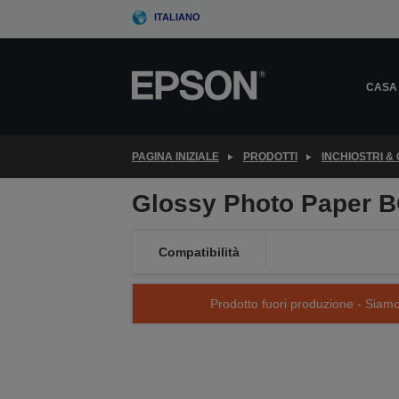
Skip
ITALIANO
to
main
content
CASA
PAGINA INIZIALE
PRODOTTI
INCHIOSTRI &
Glossy Photo Paper B
Compatibilità
Prodotto fuori produzione - Siamo s