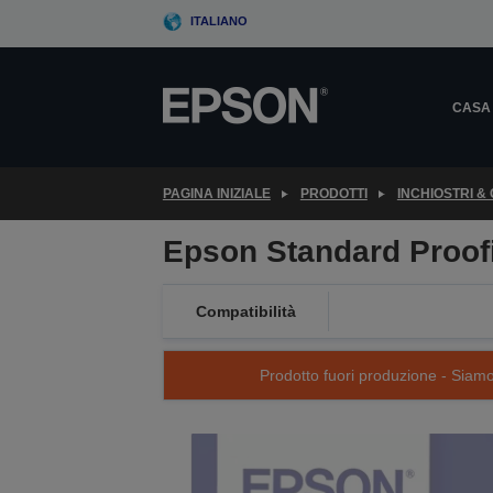
Skip
ITALIANO
to
main
content
CASA
PAGINA INIZIALE
PRODOTTI
INCHIOSTRI &
Epson Standard Proofi
Compatibilità
Prodotto fuori produzione - Siamo s