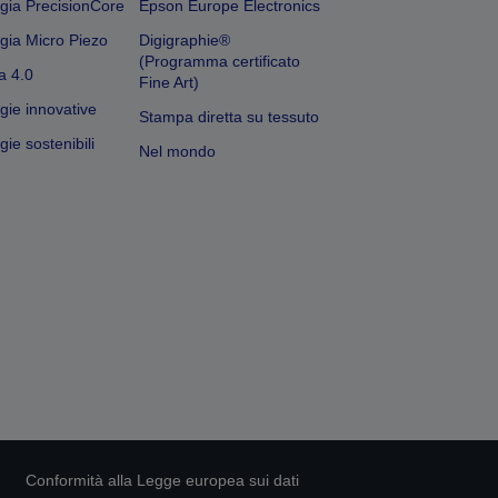
gia PrecisionCore
Epson Europe Electronics
gia Micro Piezo
Digigraphie®
(Programma certificato
a 4.0
Fine Art)
gie innovative
Stampa diretta su tessuto
ie sostenibili
Nel mondo
Conformità alla Legge europea sui dati