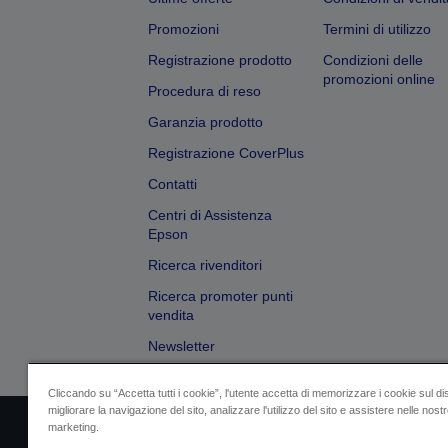
Promozioni
Termini di utilizzo
Registrazione prodotto
Condizioni delle
promozioni online
Procedura di reso
Garanzia prodotto
Registrazione CoverPlus
Contatti
Centri di Assistenza
Epson
Ricerca rivenditori
Ricerca promoter punti
vendita
Newsletter
Cliccando su “Accetta tutti i cookie”, l'utente accetta di memorizzare i cookie sul di
migliorare la navigazione del sito, analizzare l'utilizzo del sito e assistere nelle nostre
marketing.
Dati societari
Identificazione della confo