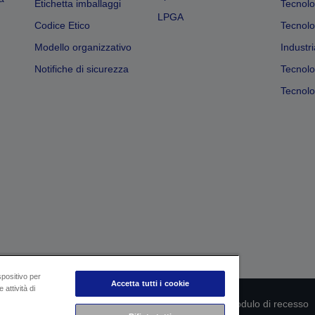
Etichetta imballaggi
Tecnolo
LPGA
Codice Etico
Tecnolo
Modello organizzativo
Industri
Notifiche di sicurezza
Tecnolo
Tecnolog
spositivo per
Accetta tutti i cookie
 attività di
rmità del prodotto
Informativa sulla privacy
Modulo di recesso