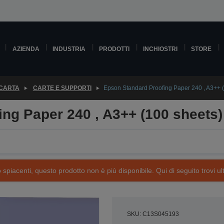
AZIENDA
INDUSTRIA
PRODOTTI
INCHIOSTRI
STORE
 CARTA
CARTE E SUPPORTI
Epson Standard Proofing Paper 240 , A3++ 
ng Paper 240 , A3++ (100 sheets)
piacenti, questo prodotto non è più disponibile. Qui di seguito trovi ult
SKU: C13S045193