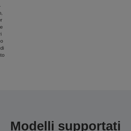
-
o,
er
de
i
io
di
to
Modelli supportati