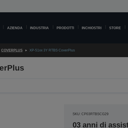
AZIENDA
INDUSTRIA
PRODOTTI
INCHIOSTRI
STORE
COVERPLUS
XP-51xx 3Y RTBS CoverPlus
erPlus
SKU: CP03RTBSCG29
03 anni di assi