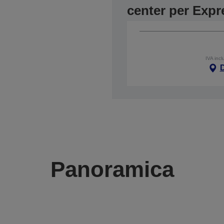
center per Exp
IVA incl
Panoramica