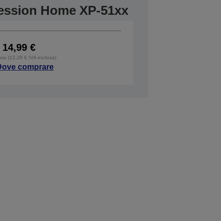
ression Home XP-51xx
14,99 €
usa (12,29 € IVA esclusa)
Dove comprare