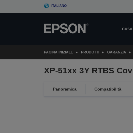
Skip
ITALIANO
to
main
content
CASA
PAGINA INIZIALE
PRODOTTI
GARANZIA
XP-51xx 3Y RTBS Cov
Panoramica
Compatibilità