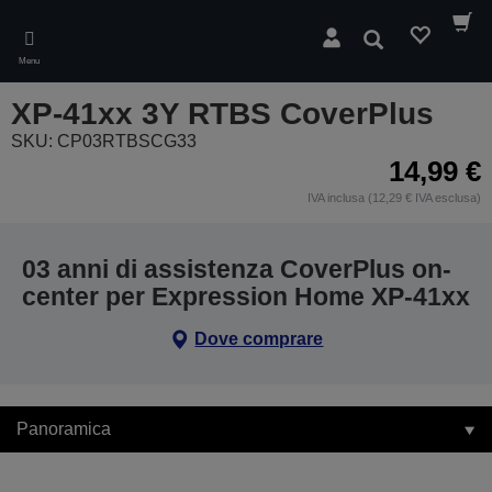
Skip
to
Cerca
main
Menu
content
XP-41xx 3Y RTBS CoverPlus
SKU: CP03RTBSCG33
14,99 €
IVA inclusa (12,29 € IVA esclusa)
03 anni di assistenza CoverPlus on-
center per Expression Home XP-41xx
Dove comprare
Panoramica