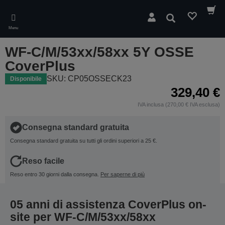
Skip
to
Cerca
main
Menu
content
WF-C/M/53xx/58xx 5Y OSSE
CoverPlus
SKU: CP05OSSECK23
Disponibile
329,40 €
IVA inclusa (270,00 € IVA esclusa)
Consegna standard gratuita
Consegna standard gratuita su tutti gli ordini superiori a 25 €.
Reso facile
Reso entro 30 giorni dalla consegna.
Per saperne di più
05 anni di assistenza CoverPlus on-
site per WF-C/M/53xx/58xx