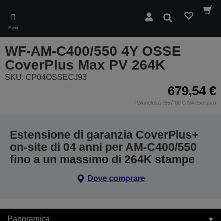
Skip
to
Cerca
main
Menu
content
WF-AM-C400/550 4Y OSSE
CoverPlus Max PV 264K
SKU: CP04OSSECJ93
679,54 €
IVA inclusa (557,00 € IVA esclusa)
Estensione di garanzia CoverPlus+
on-site di 04 anni per AM-C400/550
fino a un massimo di 264K stampe
Dove comprare
Panoramica