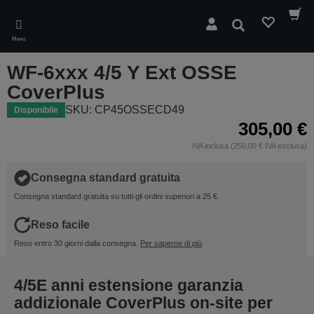
Skip
to
Cerca
main
Menu
content
WF-6xxx 4/5 Y Ext OSSE
CoverPlus
SKU: CP45OSSECD49
Disponibile
305,00 €
IVA inclusa (250,00 € IVA esclusa)
Consegna standard gratuita
Consegna standard gratuita su tutti gli ordini superiori a 25 €.
Reso facile
Reso entro 30 giorni dalla consegna.
Per saperne di più
4/5E anni estensione garanzia
addizionale CoverPlus on-site per