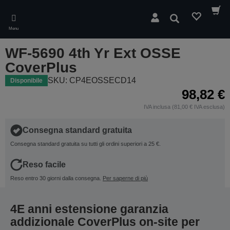
Skip
to
Cerca
main
Menu
content
WF-5690 4th Yr Ext OSSE
CoverPlus
SKU: CP4EOSSECD14
Disponibile
98,82 €
IVA inclusa (81,00 € IVA esclusa)
Consegna standard gratuita
Consegna standard gratuita su tutti gli ordini superiori a 25 €.
Reso facile
Reso entro 30 giorni dalla consegna.
Per saperne di più
4E anni estensione garanzia
addizionale CoverPlus on-site per