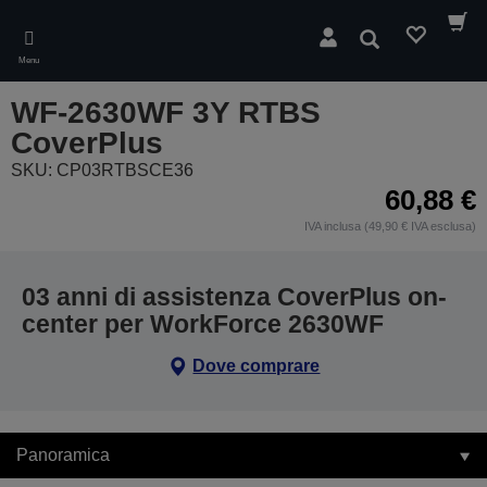
Skip
to
Cerca
main
Menu
content
WF-2630WF 3Y RTBS
CoverPlus
SKU: CP03RTBSCE36
60,88 €
IVA inclusa (49,90 € IVA esclusa)
03 anni di assistenza CoverPlus on-
center per WorkForce 2630WF
Dove comprare
Panoramica