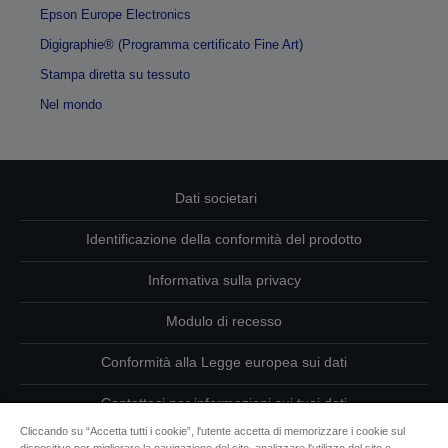
Epson Europe Electronics
Digigraphie® (Programma certificato Fine Art)
Stampa diretta su tessuto
Nel mondo
Dati societari
Identificazione della conformità del prodotto
Informativa sulla privacy
Modulo di recesso
Conformità alla Legge europea sui dati
Contattaci per informazioni sui tuoi dati
Cliccando su “Accetta tutti i cookie”, l'utente accetta di memorizzare i cookie sul
Informazioni sui cookie