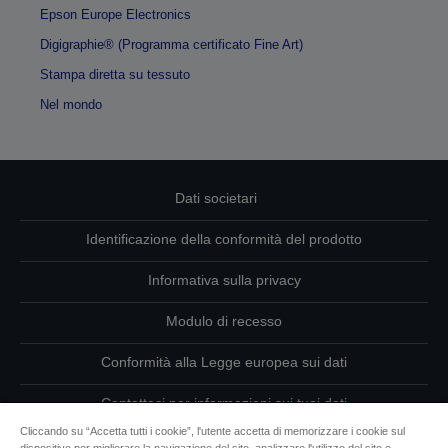
Epson Europe Electronics
Digigraphie® (Programma certificato Fine Art)
Stampa diretta su tessuto
Nel mondo
Dati societari
Identificazione della conformità del prodotto
Informativa sulla privacy
Modulo di recesso
Conformità alla Legge europea sui dati
Contattaci per informazioni sui tuoi dati
Cliccando su “Accetta tutti i cookie”, l'utente accetta di memorizzare i cookie sul
Informazioni sui cookie