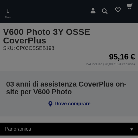
Skip
to
Cerca
main
Menu
content
V600 Photo 3Y OSSE
CoverPlus
SKU: CP03OSSEB198
95,16 €
IVA inclusa (78,00 € IVA esclusa)
03 anni di assistenza CoverPlus on-
site per V600 Photo
Dove comprare
Panoramica