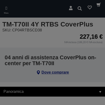
Skip
to
Cerca
main
Menu
content
TM-T70II 4Y RTBS CoverPlus
SKU: CP04RTBSCD38
227,16 €
IVA inclusa (186,20 € IVA esclusa)
04 anni di assistenza CoverPlus on-
center per TM-T70II
Dove comprare
Panoramica