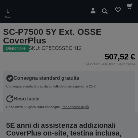
Skip
to
Cerca
main
Menu
content
SC-P7500 5Y Ext. OSSE
CoverPlus
SKU: CP5EOSSECH12
Disponibile
507,52 €
IVA inclusa (416,00 € IVA esclusa)
Consegna standard gratuita
Consegna standard gratuita su tutti gli ordini superiori a 25 €.
Reso facile
Reso entro 30 giorni dalla consegna.
Per saperne di più
5E anni di assistenza addizionali
CoverPlus on-site, testina inclusa,