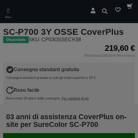
Skip
to
Cerca
main
Menu
content
SC-P700 3Y OSSE CoverPlus
SKU: CP03OSSECH38
Disponibile
219,60 €
IVA inclusa (180,00 € IVA esclusa)
Consegna standard gratuita
Consegna standard gratuita su tutti gli ordini superiori a 25 €.
Reso facile
Reso entro 30 giorni dalla consegna.
Per saperne di più
03 anni di assistenza CoverPlus on-
site per SureColor SC-P700