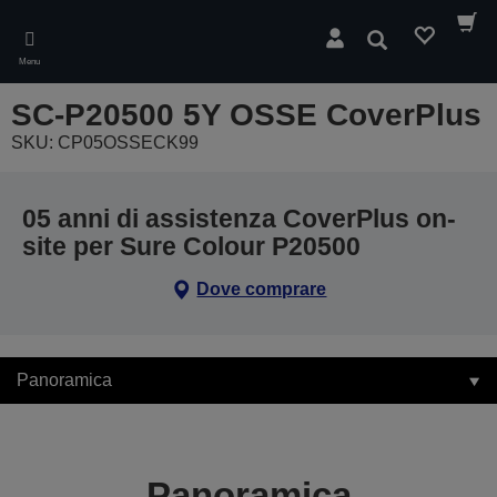
Skip
to
Cerca
main
Menu
content
SC-P20500 5Y OSSE CoverPlus
SKU: CP05OSSECK99
05 anni di assistenza CoverPlus on-
site per Sure Colour P20500
Dove comprare
Panoramica
Panoramica