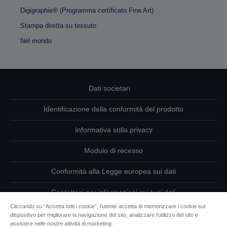
Digigraphie® (Programma certificato Fine Art)
Stampa diretta su tessuto
Nel mondo
Dati societari
Identificazione della conformità del prodotto
Informativa sulla privacy
Modulo di recesso
Conformità alla Legge europea sui dati
Contattaci per informazioni sui tuoi dati
Cliccando su “Accetta tutti i cookie”, l'utente accetta di memorizzare i cookie sul
Informazioni sui cookie
dispositivo per migliorare la navigazione del sito, analizzare l'utilizzo del sito e
assistere nelle nostre attività di marketing.