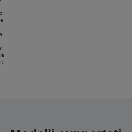
o
ne
a
us
di
to