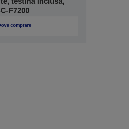
e, testina inclusa,
SC-F7200
Dove comprare