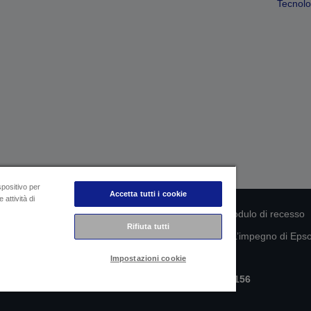
Tecnolog
spositivo per
Accetta tutti i cookie
 attività di
rmità del prodotto
Informativa sulla privacy
Modulo di recesso
Rifiuta tutti
mazioni sui tuoi dati
Informazioni sui cookie
L’impegno di Epson
Impostazioni cookie
Copyright © 2026 Seiko Epson
Epson Italia S.p.A. | P.IVA IT07511580156