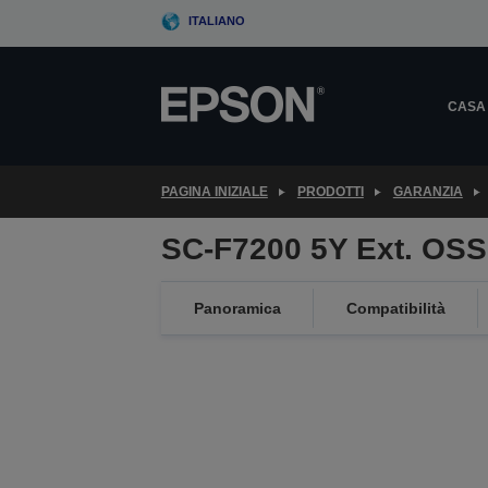
Skip
ITALIANO
to
main
content
CASA
PAGINA INIZIALE
PRODOTTI
GARANZIA
SC-F7200 5Y Ext. OS
Panoramica
Compatibilità