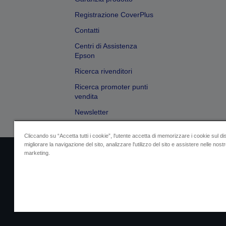
Registrazione CoverPlus
Contatti
Centri di Assistenza
Epson
Ricerca rivenditori
Ricerca promoter punti
vendita
Newsletter
Cliccando su “Accetta tutti i cookie”, l'utente accetta di memorizzare i cookie sul di
migliorare la navigazione del sito, analizzare l'utilizzo del sito e assistere nelle nostre
marketing.
Dati societari
Identificazione della confo
Contattaci per infor