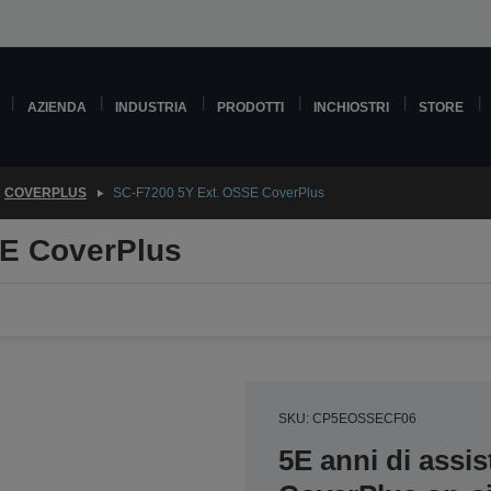
AZIENDA
INDUSTRIA
PRODOTTI
INCHIOSTRI
STORE
COVERPLUS
SC-F7200 5Y Ext. OSSE CoverPlus
SE CoverPlus
SKU: CP5EOSSECF06
5E anni di assis