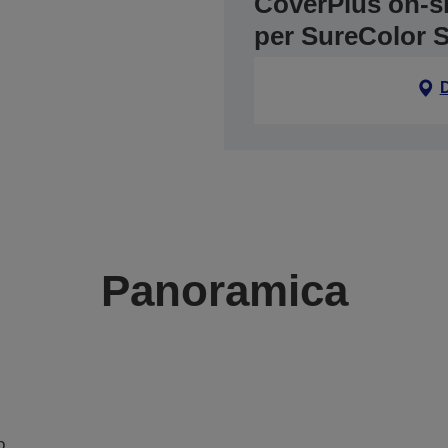
CoverPlus on-sit
per SureColor 
Panoramica
o