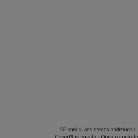
5E anni di assistenza addizionali
CoverPlus on-site - Questo contratt