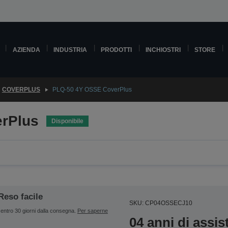
AZIENDA
INDUSTRIA
PRODOTTI
INCHIOSTRI
STORE
COVERPLUS
PLQ-50 4Y OSSE CoverPlus
rPlus
Disponibile
Reso facile
SKU: CP04OSSECJ10
entro 30 giorni dalla consegna.
Per saperne
04 anni di assi