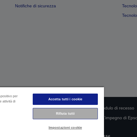
Notifiche di sicurezza
Tecnolo
Tecnolog
spositivo per
Accetta tutti i cookie
 attività di
rmità del prodotto
Informativa sulla privacy
Modulo di recesso
Rifiuta tutti
mazioni sui tuoi dati
Informazioni sui cookie
L’impegno di Epson
Impostazioni cookie
Copyright © 2026 Seiko Epson
Epson Italia S.p.A. | P.IVA IT07511580156