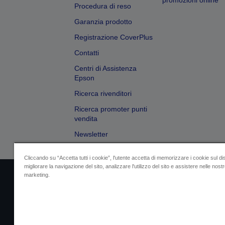
promozioni online
Procedura di reso
Garanzia prodotto
Registrazione CoverPlus
Contatti
Centri di Assistenza
Epson
Ricerca rivenditori
Ricerca promoter punti
vendita
Newsletter
Cliccando su “Accetta tutti i cookie”, l'utente accetta di memorizzare i cookie sul di
migliorare la navigazione del sito, analizzare l'utilizzo del sito e assistere nelle nostre
marketing.
Dati societari
Identificazione della confo
Contattaci per infor