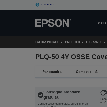
Skip
ITALIANO
to
main
content
CASA
PAGINA INIZIALE
PRODOTTI
GARANZIA
PLQ-50 4Y OSSE Cove
Panoramica
Compatibilità
Consegna standard
gratuita
Reso 
di più
Consegna standard gratuita su tutti gli ordini