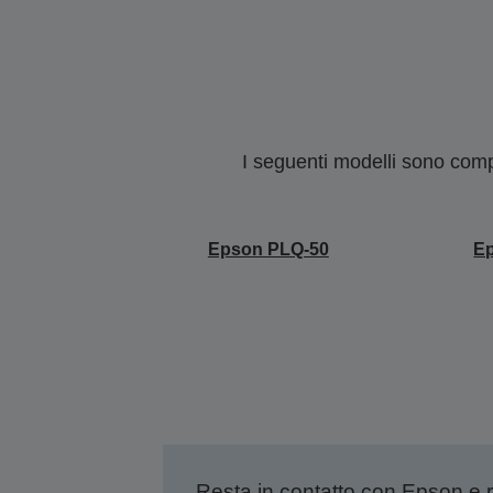
I seguenti modelli sono compa
Epson PLQ-50
E
Resta in contatto con Epson e 