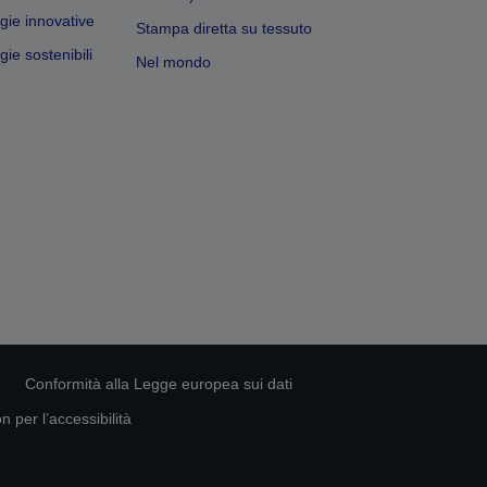
gie innovative
Stampa diretta su tessuto
ie sostenibili
Nel mondo
Conformità alla Legge europea sui dati
 per l’accessibilità