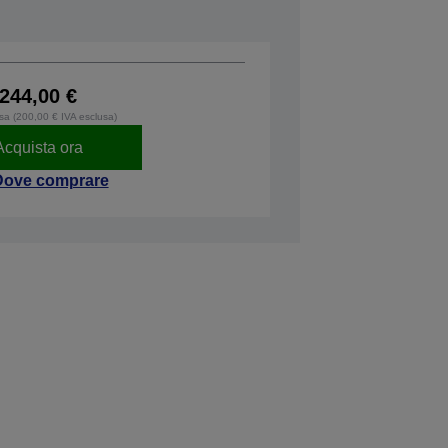
244,00 €
usa (200,00 € IVA esclusa)
Acquista ora
Dove comprare