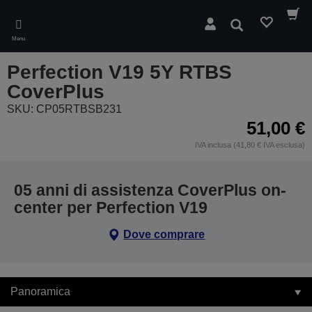
Skip
to
Cerca
main
Menu
content
Perfection V19 5Y RTBS
CoverPlus
SKU: CP05RTBSB231
51,00 €
IVA inclusa (41,80 € IVA esclusa)
05 anni di assistenza CoverPlus on-
center per Perfection V19
Dove comprare
Panoramica