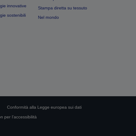
gie innovative
Stampa diretta su tessuto
ie sostenibili
Nel mondo
Conformità alla Legge europea sui dati
 per l’accessibilità