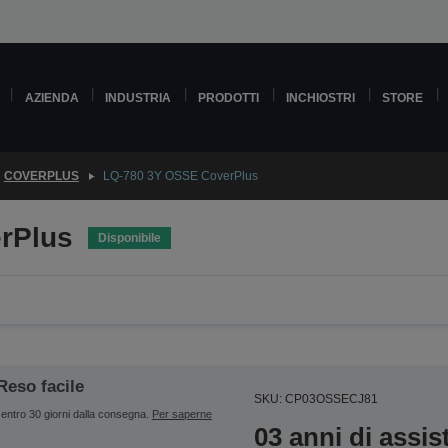
AZIENDA
INDUSTRIA
PRODOTTI
INCHIOSTRI
STORE
COVERPLUS
LQ-780 3Y OSSE CoverPlus
rPlus
Disponibile
Reso facile
SKU: CP03OSSECJ81
entro 30 giorni dalla consegna.
Per saperne
03 anni di assi