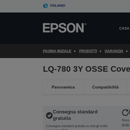
Skip
ITALIANO
to
main
content
CASA
PAGINA INIZIALE
PRODOTTI
GARANZIA
LQ-780 3Y OSSE Cove
Panoramica
Compatibilità
Consegna standard
gratuita
Reso 
di più
Consegna standard gratuita su tutti gli ordini