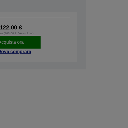
122,00 €
usa (100,00 € IVA esclusa)
Acquista ora
Dove comprare