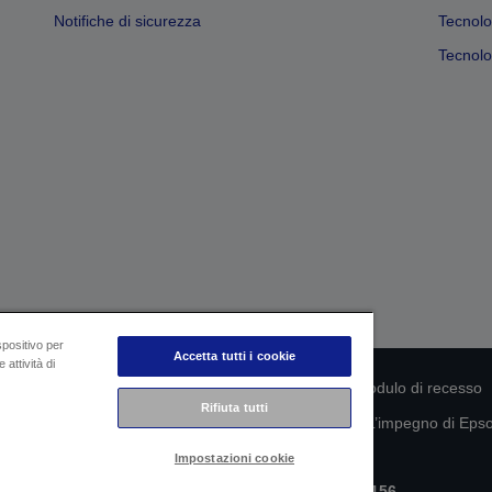
Notifiche di sicurezza
Tecnolo
Tecnolog
spositivo per
Accetta tutti i cookie
 attività di
rmità del prodotto
Informativa sulla privacy
Modulo di recesso
Rifiuta tutti
mazioni sui tuoi dati
Informazioni sui cookie
L’impegno di Epson
Impostazioni cookie
Copyright © 2026 Seiko Epson
Epson Italia S.p.A. | P.IVA IT07511580156