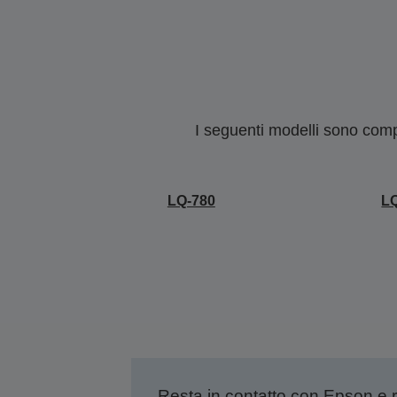
I seguenti modelli sono compa
LQ-780
L
Resta in contatto con Epson e 