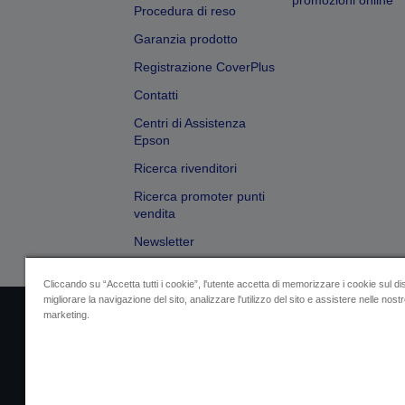
promozioni online
Procedura di reso
Garanzia prodotto
Registrazione CoverPlus
Contatti
Centri di Assistenza
Epson
Ricerca rivenditori
Ricerca promoter punti
vendita
Newsletter
Cliccando su “Accetta tutti i cookie”, l'utente accetta di memorizzare i cookie sul di
migliorare la navigazione del sito, analizzare l'utilizzo del sito e assistere nelle nostre
marketing.
Dati societari
Identificazione della confo
Contattaci per infor