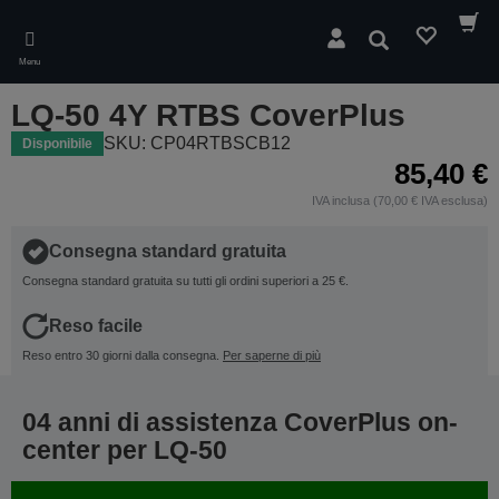
Skip
to
Cerca
main
Menu
content
LQ-50 4Y RTBS CoverPlus
SKU: CP04RTBSCB12
Disponibile
85,40 €
IVA inclusa (70,00 € IVA esclusa)
Consegna standard gratuita
Consegna standard gratuita su tutti gli ordini superiori a 25 €.
Reso facile
Reso entro 30 giorni dalla consegna.
Per saperne di più
04 anni di assistenza CoverPlus on-
center per LQ-50