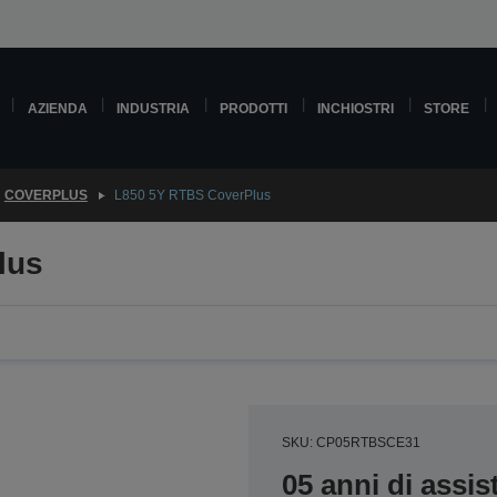
AZIENDA
INDUSTRIA
PRODOTTI
INCHIOSTRI
STORE
COVERPLUS
L850 5Y RTBS CoverPlus
lus
SKU: CP05RTBSCE31
05 anni di assi