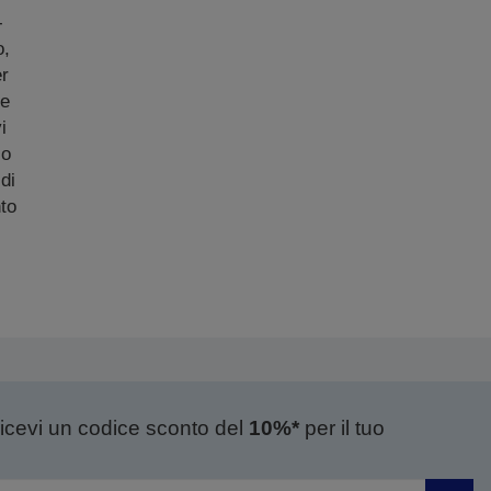
-
o,
er
de
i
io
di
to
ricevi un codice sconto del
10%*
per il tuo