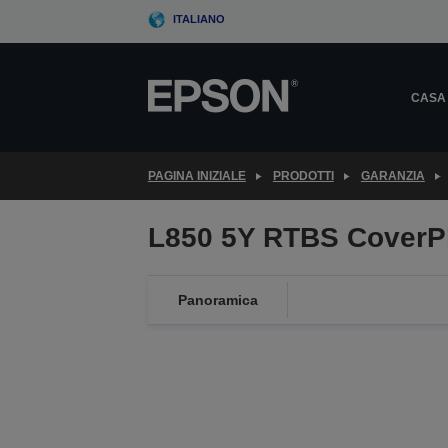
Skip
ITALIANO
to
main
content
CASA
PAGINA INIZIALE
PRODOTTI
GARANZIA
L850 5Y RTBS CoverP
Panoramica