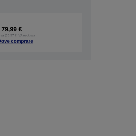
79,99 €
usa (65,57 € IVA esclusa)
Dove comprare