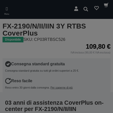
Skip
to
Cerca
main
Menu
content
FX-2190/N/II/IIN 3Y RTBS
CoverPlus
SKU: CP03RTBSC526
Disponibile
109,80 €
IVA inclusa (90,00 € IVA esclusa)
Consegna standard gratuita
Consegna standard gratuita su tutti gli ordini superiori a 25 €.
Reso facile
Reso entro 30 giorni dalla consegna.
Per saperne di più
03 anni di assistenza CoverPlus on-
center per FX-2190/N/II/IIN